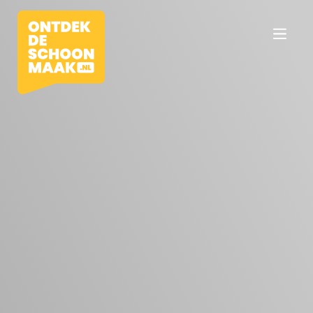
Vacatures
Beroepen
Werkomgevingen
Opleidingen
Werkgevers