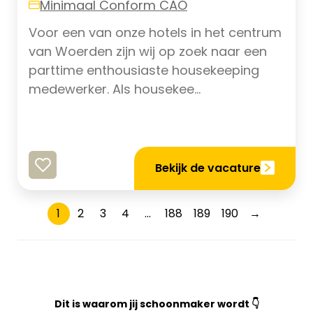
Minimaal Conform CAO
Voor een van onze hotels in het centrum
van Woerden zijn wij op zoek naar een
parttime enthousiaste housekeeping
medewerker. Als housekee...
Bekijk de vacature
1
2
3
4
...
188
189
190
→
Dit is waarom jij schoonmaker wordt 👇