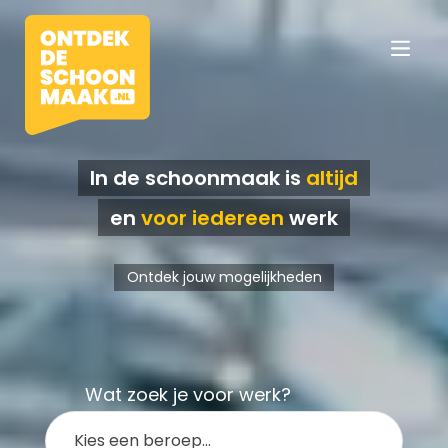
In de schoonmaak is
altijd
en
voor iedereen
werk
Vacatures
Beroepen
Ontdek jouw mogelijkheden
Werkomgevingen
Opleidingen
Wat zoek je voor werk?
Werkgevers
Kies een beroep…