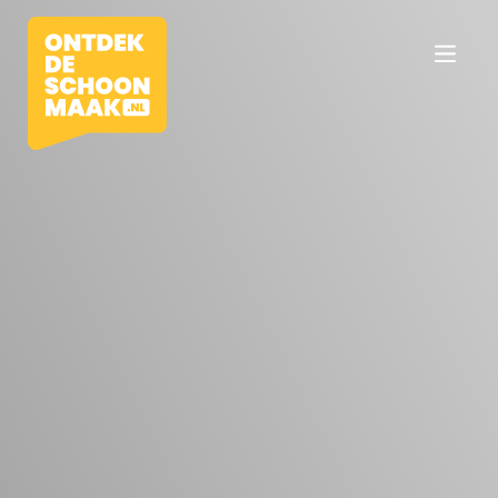
Vacatures
Beroepen
Werkomgevingen
Opleidingen
Werkgevers