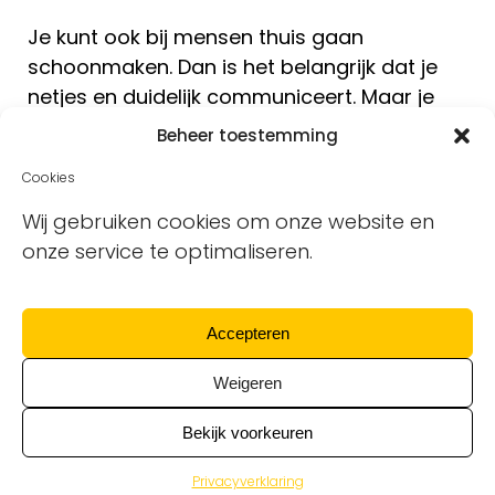
Je kunt ook bij mensen thuis gaan
schoonmaken. Dan is het belangrijk dat je
netjes en duidelijk communiceert. Maar je
leert ook hoe je met de reinigingsmiddelen
Beheer toestemming
van de bewoners omgaat.
Cookies
🪜Basisvakopleiding
Wij gebruiken cookies om onze website en
trappenhuisreiniging
onze service te optimaliseren.
Bedrijven, flats en appartementsgebouwen
hebben trappenhuizen. En ook die moeten
Accepteren
worden schoongemaakt. Net als de
Weigeren
brievenbussen en de liften. In de
basisvakopleiding trappenhuisreiniging leer
Bekijk voorkeuren
je hoe je dat goed doet.
Privacyverklaring