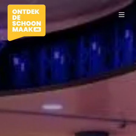
Vacatures
Beroepen
Werkomgevingen
Opleidingen
Werkgevers