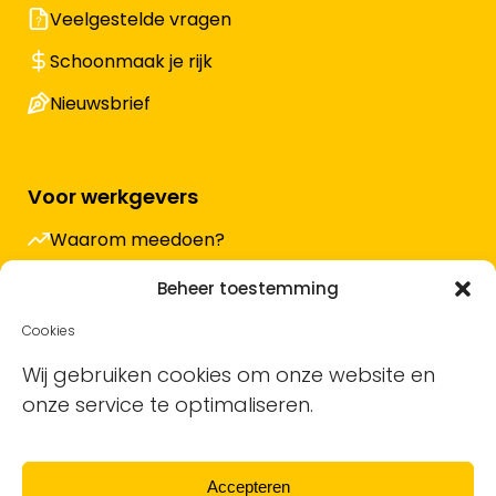
Veelgestelde vragen
Schoonmaak je rijk
Nieuwsbrief
Voor werkgevers
Waarom meedoen?
Hoe werkt het en wat kost het?
Beheer toestemming
Vacature plaatsen
Cookies
Sollicitanten ontvangen
Wij gebruiken cookies om onze website en
onze service te optimaliseren.
Blog
Support voor bedrijven
Accepteren
Nieuwsbrief