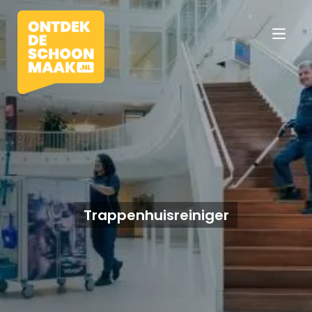
Vacatures
Beroepen
Trappenhuisreiniger
Werkomgevingen
Opleidingen
Werkgevers