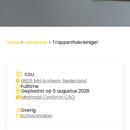
Vacature-alert
Mijn profiel
Bewaarde vacatures
>
>
Trappenhuisreiniger
Home
Vacatures
CSU
6825 MH Arnhem, Nederland
Fulltime
Geplaatst op 5 augustus 2026
Minimaal Conform CAO
Overig
Schoonmaker