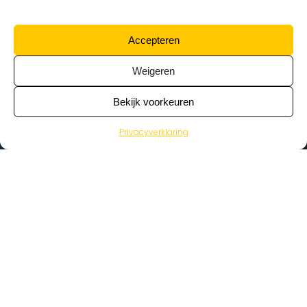
Accepteren
Weigeren
Bekijk voorkeuren
Privacyverklaring
>
Vacatures
Home
Vacatures op de kaart
Wat zoek je voor werk?