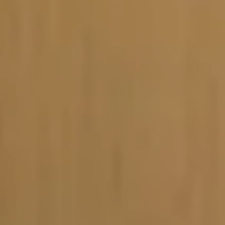
Vacature-alert
Mijn profiel
Bewaarde vacatures