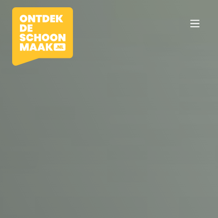
Vacatures
Beroepen
Werkomgevingen
Opleidingen
Werkgevers