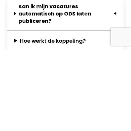
Kan ik mijn vacatures
automatisch op ODS laten
publiceren?
Hoe werkt de
koppeling
?
Kan ik de gegevens van mijn
sollicitanten exporteren?
Facturatie & voorwaarden