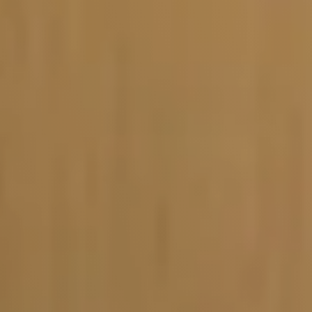
Vacature-alert
Mijn profiel
Bewaarde vacatures