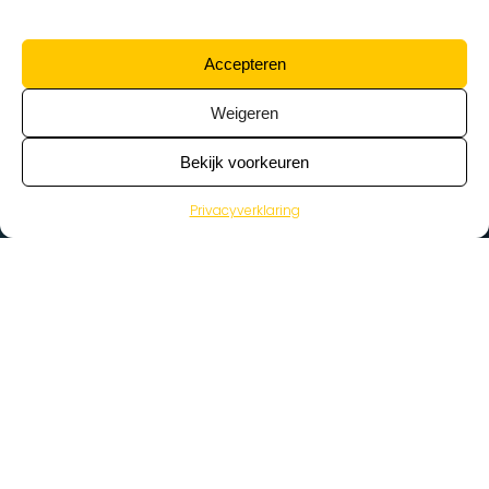
Accepteren
Weigeren
Bekijk voorkeuren
Privacyverklaring
>
Vacatures
Home
Vacatures op de kaart
Wat zoek je voor werk?