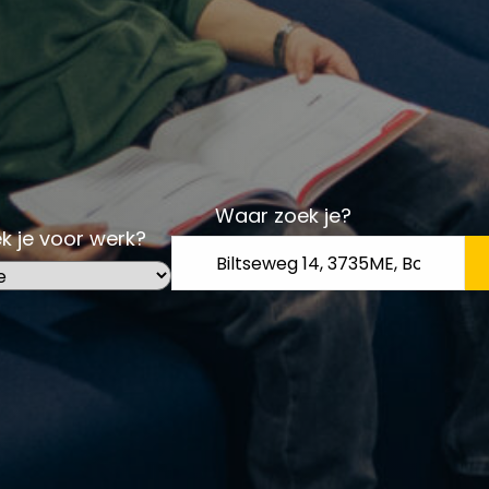
Waar zoek je?
k je voor werk?