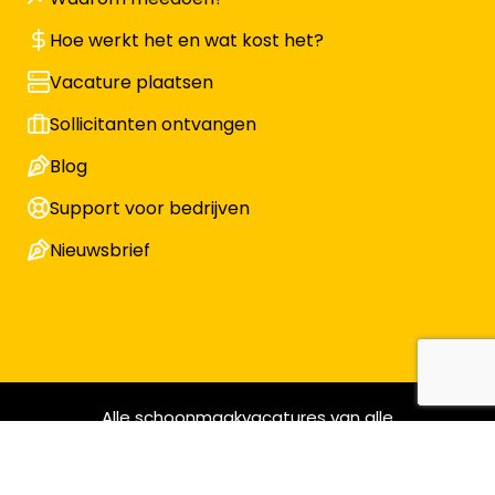
Hoe werkt het en wat kost het?
Vacature plaatsen
Sollicitanten ontvangen
Blog
Support voor bedrijven
Nieuwsbrief
Alle schoonmaakvacatures van alle
schoonmaakbedrijven © Ontdek de Schoonmaak | KvK
17130533 | BTW nr NL819935177B01