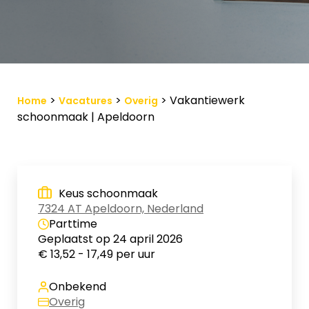
Vacature-alert
Mijn profiel
Bewaarde vacatures
>
>
>
Vakantiewerk
Home
Vacatures
Overig
schoonmaak | Apeldoorn
Keus schoonmaak
7324 AT Apeldoorn, Nederland
Parttime
Geplaatst op 24 april 2026
€ 13,52 - 17,49 per uur
Onbekend
Overig