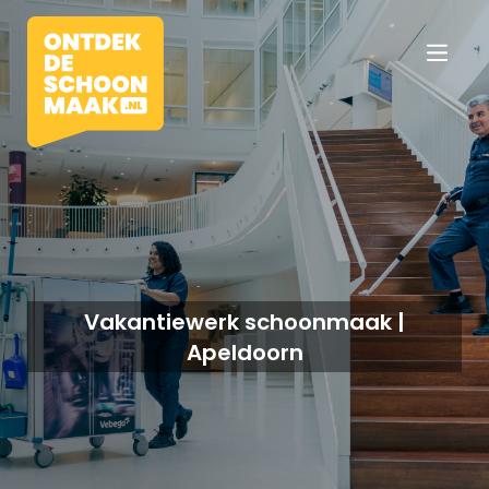
Vacatures
Beroepen
Vakantiewerk schoonmaak |
Apeldoorn
Werkomgevingen
Opleidingen
Werkgevers