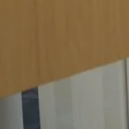
Werkgevers
Vacature-alert