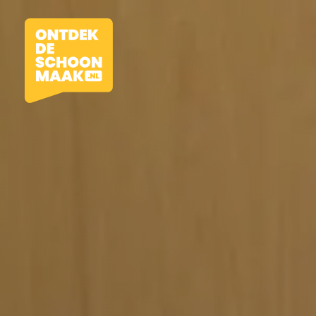
Vacatures
Beroepen
Werkomgevingen
Opleidingen