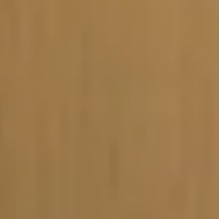
Vacature-alert
Mijn profiel
Bewaarde vacatures