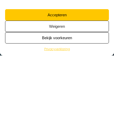
Accepteren
Weigeren
Bekijk voorkeuren
Privacyverklaring
>
Vacatures
Home
Vacatures op de kaart
Wat zoek je voor werk?