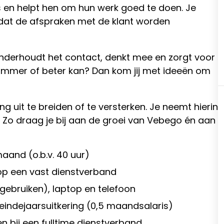
s en helpt hen om hun werk goed te doen. Je
gt dat de afspraken met de klant worden
onderhoudt het contact, denkt mee en zorgt voor
limmer of beter kan? Dan kom jij met ideeën om
g uit te breiden of te versterken. Je neemt hierin
de. Zo draag je bij aan de groei van Vebego én aan
maand (o.b.v. 40 uur)
 op een vast dienstverband
gebruiken), laptop en telefoon
 eindejaarsuitkering (0,5 maandsalaris)
bij een fulltime dienstverband