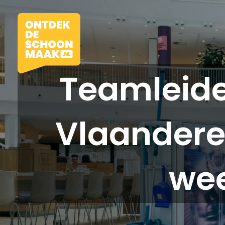
Teamleid
Vlaanderen
Vacatures
Beroepen
wee
Werkomgevingen
Opleidingen