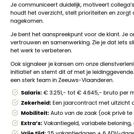
Je communiceert duidelijk, motiveert collega’
houdt het overzicht, stelt prioriteiten en zor
nagekomen.
Je bent het aanspreekpunt voor de klant. Je 
vertrouwen en samenwerking. Zie je dat iets s
het werk te verbeteren.
Ook signaleer je kansen om onze dienstverlenin
initiatief en stemt dit af met je leidinggeven
een sterk team in Zeeuws-Vlaanderen.
Salaris:
€ 3.251,- tot € 4.645,- bruto per 
Zekerheid:
Een jaarcontract met uitzicht
Mobiliteit:
Auto van de zaak (ook privé te 
Extra’s:
Vakantiegeld, variabele beloning,
Vrije tijd:
25 vakantiedagen + 6 ADV-dagen 