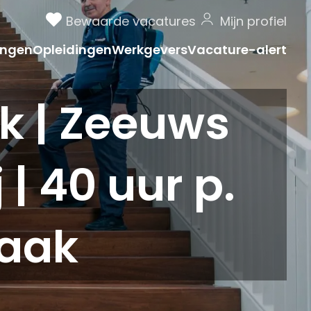
Bewaarde vacatures
Mijn profiel
ngen
Opleidingen
Werkgevers
Vacature-alert
 | Zeeuws
| 40 uur p.
Zaak