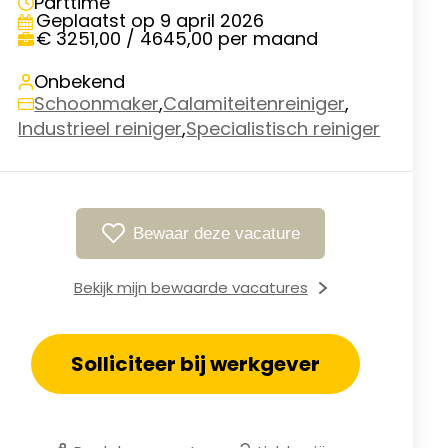
Parttime
Geplaatst op 9 april 2026
€ 3251,00 / 4645,00 per maand
Onbekend
,
,
Schoonmaker
Calamiteitenreiniger
,
Industrieel reiniger
Specialistisch reiniger
Bewaar deze vacature
Bekijk mijn bewaarde vacatures
Solliciteer bij werkgever