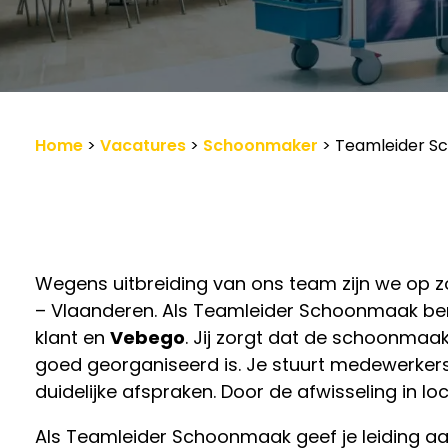
Werkgevers
Vacature-alert
Home
>
Vacatures
>
Schoonmaker
>
Teamleider Sc
Wegens uitbreiding van ons team zijn we op
– Vlaanderen. Als Teamleider Schoonmaak ben 
klant en
Vebego
. Jij zorgt dat de schoonmaa
goed georganiseerd is. Je stuurt medewerkers
duidelijke afspraken. Door de afwisseling in lo
Als Teamleider Schoonmaak geef je leiding aan