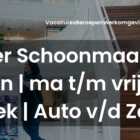
Vacatures
Beroepen
Werkomgevi
er Schoonmaak
 | ma t/m vrij 
k | Auto v/d 