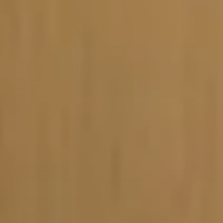
Vacature-alert
Mijn profiel
Bewaarde vacatures