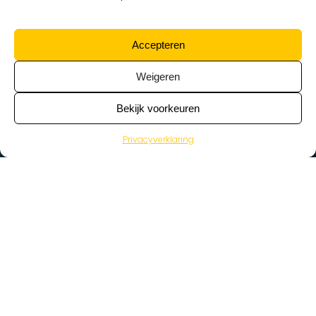
Accepteren
Weigeren
Bekijk voorkeuren
Privacyverklaring
>
Vacatures
Home
Vacatures op de kaart
Wat zoek je voor werk?