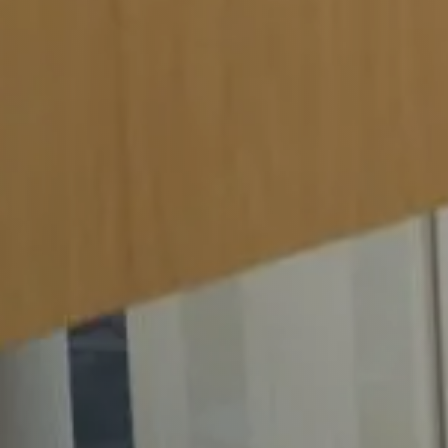
Werkgevers
Vacature-alert