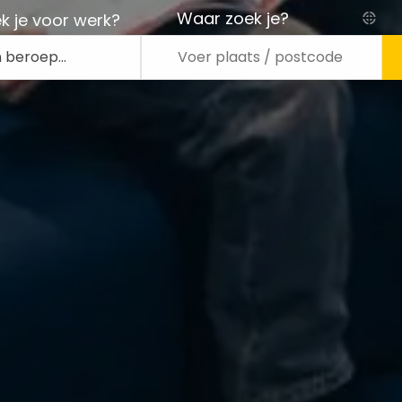
Waar zoek je?
k je voor werk?
n beroep…