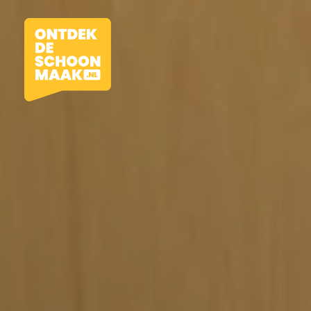
Vacatures
Beroepen
Werkomgevingen
Opleidingen