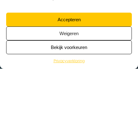
Accepteren
Weigeren
Bekijk voorkeuren
Privacyverklaring
>
Vacatures
Home
Vacatures op de kaart
Wat zoek je voor werk?