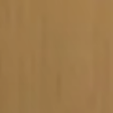
Vacature-alert
Mijn profiel
Bewaarde vacatures