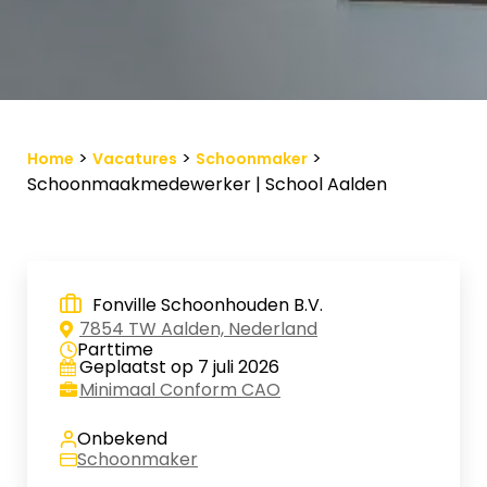
Vacature-alert
Mijn profiel
Bewaarde vacatures
>
>
>
Home
Vacatures
Schoonmaker
Schoonmaakmedewerker | School Aalden
Fonville Schoonhouden B.V.
7854 TW Aalden, Nederland
Parttime
Geplaatst op 7 juli 2026
Minimaal Conform CAO
Onbekend
Schoonmaker