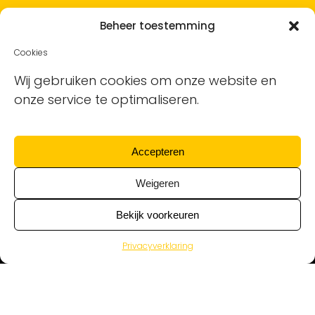
Hoe werkt het en wat kost het?
Beheer toestemming
Vacature plaatsen
Cookies
Sollicitanten ontvangen
Wij gebruiken cookies om onze website en
onze service te optimaliseren.
Blog
Support voor bedrijven
Accepteren
Nieuwsbrief
Weigeren
Bekijk voorkeuren
Privacyverklaring
Alle schoonmaakvacatures van alle
schoonmaakbedrijven © Ontdek de Schoonmaak | KvK
17130533 | BTW nr NL819935177B01