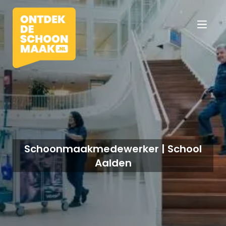
Vacatures
Beroepen
Schoonmaakmedewerker | School
Aalden
Werkomgevingen
Opleidingen
Werkgevers