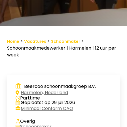
Vacature-alert
Mijn profiel
Bewaarde vacatures
>
>
>
Home
Vacatures
Schoonmaker
Schoonmaakmedewerker | Harmelen | 12 uur per
week
Beercoo schoonmaakgroep B.V.
Harmelen, Nederland
Parttime
Geplaatst op 29 juli 2026
Minimaal Conform CAO
Overig
Schoonmaker