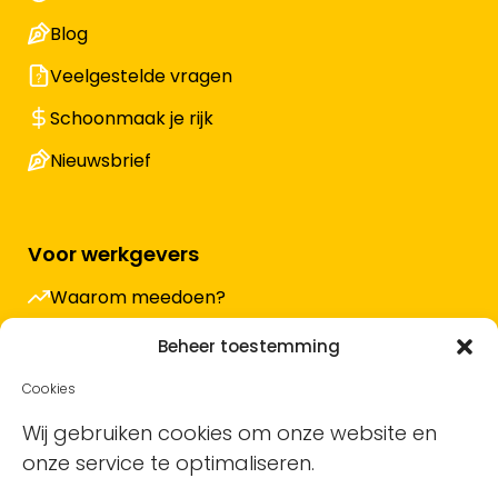
Blog
Veelgestelde vragen
Schoonmaak je rijk
Nieuwsbrief
Voor werkgevers
Waarom meedoen?
Hoe werkt het en wat kost het?
Beheer toestemming
Vacature plaatsen
Cookies
Sollicitanten ontvangen
Wij gebruiken cookies om onze website en
onze service te optimaliseren.
Blog