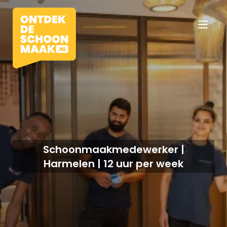
Vacatures
Beroepen
Schoonmaakmedewerker |
Harmelen | 12 uur per week
Werkomgevingen
Opleidingen
Werkgevers