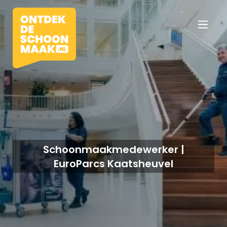
Vacatures
Beroepen
Schoonmaakmedewerker |
EuroParcs Kaatsheuvel
Werkomgevingen
Opleidingen
Werkgevers