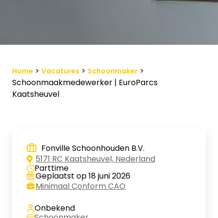
Vacature-alert
Mijn profiel
Bewaarde vacatures
>
>
>
Home
Vacatures
Schoonmaker
Schoonmaakmedewerker | EuroParcs
Kaatsheuvel
Fonville Schoonhouden B.V.
5171 RC Kaatsheuvel, Nederland
Parttime
Geplaatst op 18 juni 2026
Minimaal Conform CAO
Onbekend
Schoonmaker