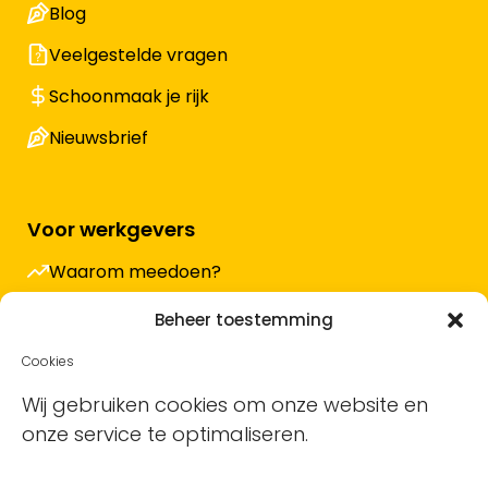
Blog
Veelgestelde vragen
Schoonmaak je rijk
Nieuwsbrief
Voor werkgevers
Waarom meedoen?
Hoe werkt het en wat kost het?
Beheer toestemming
Vacature plaatsen
Cookies
Sollicitanten ontvangen
Wij gebruiken cookies om onze website en
onze service te optimaliseren.
Blog
Support voor bedrijven