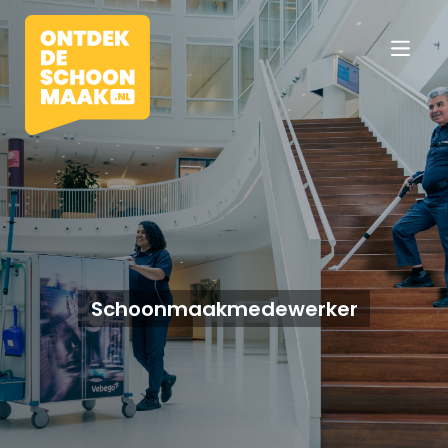
Vacatures
Beroepen
Schoonmaakmedewerker
Werkomgevingen
Opleidingen
Werkgevers