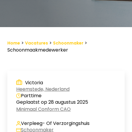
Vacature-alert
Mijn profiel
Bewaarde vacatures
>
>
>
Home
Vacatures
Schoonmaker
Schoonmaakmedewerker
Victoria
Heemstede, Nederland
Parttime
Geplaatst op 28 augustus 2025
Minimaal Conform CAO
Verpleeg- Of Verzorgingshuis
Schoonmaker