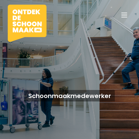
Vacatures
Beroepen
Schoonmaakmedewerker
Werkomgevingen
Opleidingen
Werkgevers