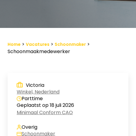
Vacature-alert
Mijn profiel
Bewaarde vacatures
>
>
>
Home
Vacatures
Schoonmaker
Schoonmaakmedewerker
Victoria
Winkel, Nederland
Parttime
Geplaatst op 18 juli 2026
Minimaal Conform CAO
Overig
Schoonmaker