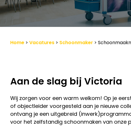
Werkgevers
Vacature-alert
Home
>
Vacatures
>
Schoonmaker
>
Schoonmaak
Aan de slag bij Victoria
Wij zorgen voor een warm welkom! Op je eers
of objectleider voorgesteld aan je nieuwe col
ontvang je een uitgebreid (inwerk)programma.
voor het zelfstandig schoonmaken van onze p