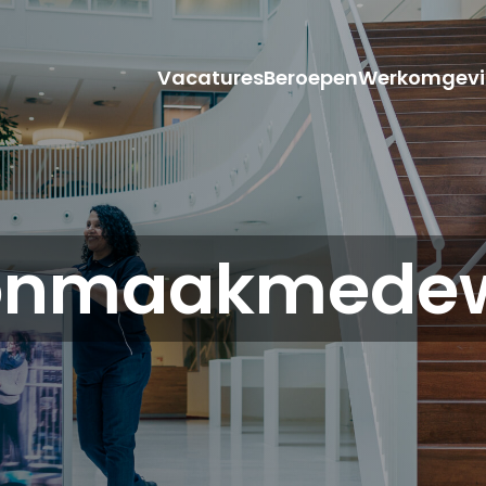
Vacatures
Beroepen
Werkomgevi
onmaakmedew