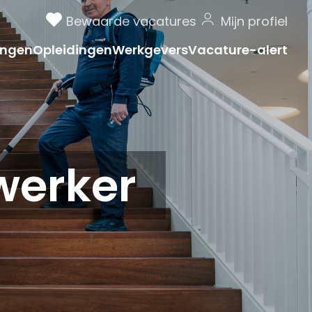
Bewaarde vacatures
Mijn profiel
ngen
Opleidingen
Werkgevers
Vacature-alert
erker