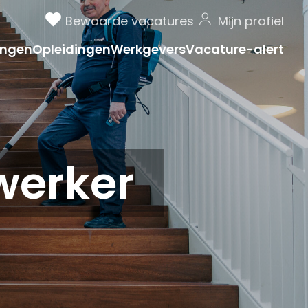
Bewaarde vacatures
Mijn profiel
ngen
Opleidingen
Werkgevers
Vacature-alert
erker