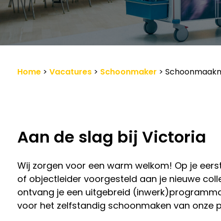
Werkgevers
Vacature-alert
Home
>
Vacatures
>
Schoonmaker
>
Schoonmaak
Aan de slag bij Victoria
Wij zorgen voor een warm welkom! Op je eers
of objectleider voorgesteld aan je nieuwe col
ontvang je een uitgebreid (inwerk)programma.
voor het zelfstandig schoonmaken van onze p