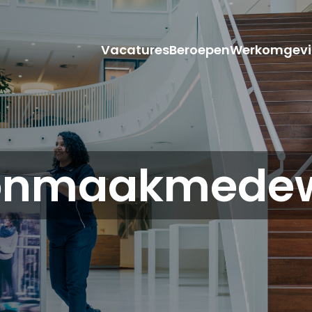
Vacatures
Beroepen
Werkomgevi
onmaakmedew