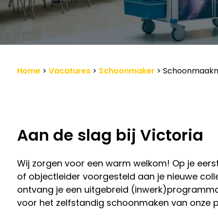
Werkgevers
Vacature-alert
Home
>
Vacatures
>
Schoonmaker
>
Schoonmaak
Aan de slag bij Victoria
Wij zorgen voor een warm welkom! Op je eers
of objectleider voorgesteld aan je nieuwe col
ontvang je een uitgebreid (inwerk)programma.
voor het zelfstandig schoonmaken van onze p