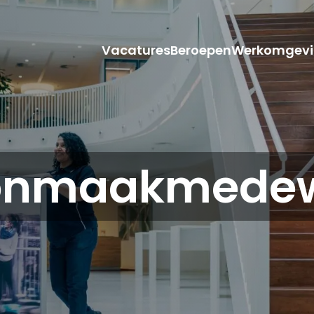
Vacatures
Beroepen
Werkomgevi
onmaakmedew