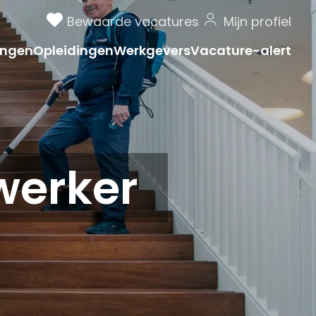
Bewaarde vacatures
Mijn profiel
ngen
Opleidingen
Werkgevers
Vacature-alert
erker