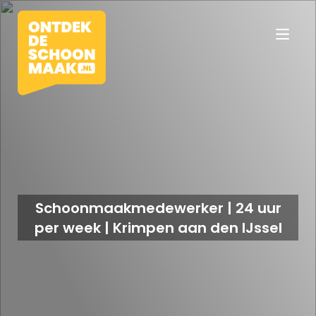
Vacatures
Beroepen
Schoonmaakmedewerker | 24 uur
per week | Krimpen aan den IJssel
Werkomgevingen
Opleidingen
Werkgevers