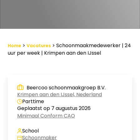
Vacature-alert
Mijn profiel
Bewaarde vacatures
>
>
Schoonmaakmedewerker | 24
Home
Vacatures
uur per week | Krimpen aan den IJssel
Beercoo schoonmaakgroep B.V.
Krimpen aan den IJssel, Nederland
Parttime
Geplaatst op 7 augustus 2026
Minimaal Conform CAO
School
Schoonmaker