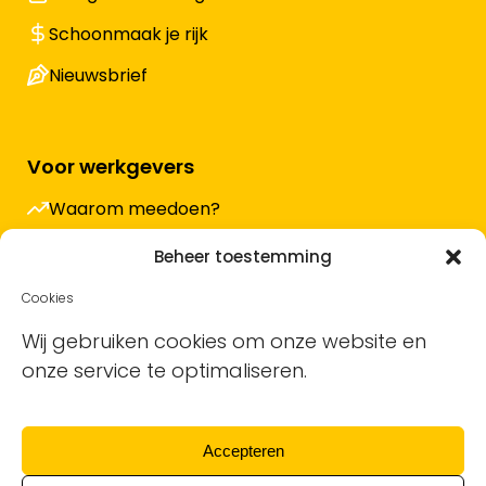
Schoonmaak je rijk
Nieuwsbrief
Voor werkgevers
Waarom meedoen?
Hoe werkt het en wat kost het?
Beheer toestemming
Vacature plaatsen
Cookies
Sollicitanten ontvangen
Wij gebruiken cookies om onze website en
onze service te optimaliseren.
Blog
Support voor bedrijven
Accepteren
Nieuwsbrief