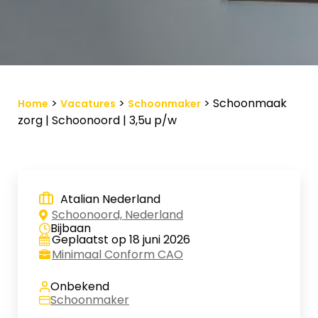
Vacature-alert
Mijn profiel
Bewaarde vacatures
>
>
>
Schoonmaak
Home
Vacatures
Schoonmaker
zorg | Schoonoord | 3,5u p/w
Atalian Nederland
Schoonoord, Nederland
Bijbaan
Geplaatst op 18 juni 2026
Minimaal Conform CAO
Onbekend
Schoonmaker