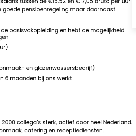
salaris tussen de €15,52 en €17,05 bruto per uur
en goede pensioenregeling maar daarnaast
de basisvakopleiding en hebt de mogelijkheid
gen
uur)
onmaak- en glazenwassersbedrijf)
dan 6 maanden bij ons werkt
an 2000 collega’s sterk, actief door heel Nederland.
oonmaak, catering en receptiediensten.