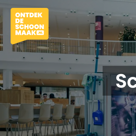
S
Vacatures
Beroepen
Werkomgevingen
Opleidingen