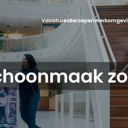
Vacatures
Beroepen
Werkomgevi
choonmaak zo