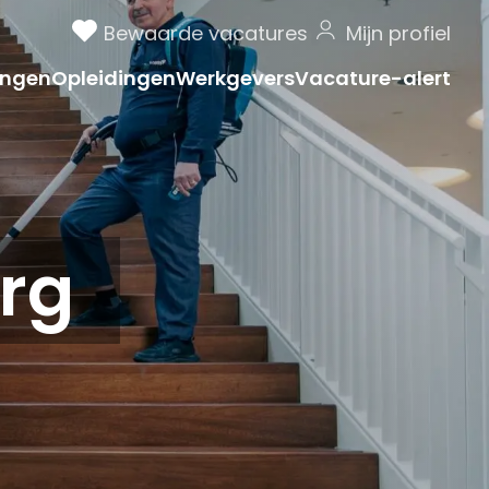
Bewaarde vacatures
Mijn profiel
ngen
Opleidingen
Werkgevers
Vacature-alert
rg