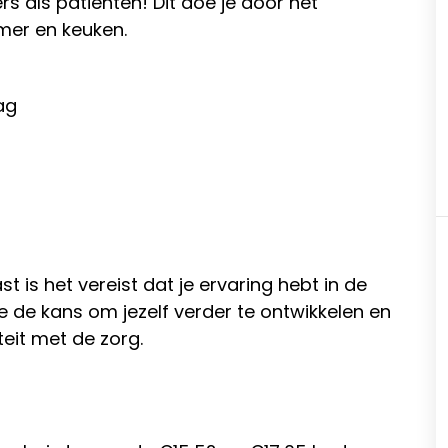
 als patiënten! Dit doe je door het
mer en keuken.
ag
t is het vereist dat je ervaring hebt in de
je de kans om jezelf verder te ontwikkelen en
teit met de zorg.