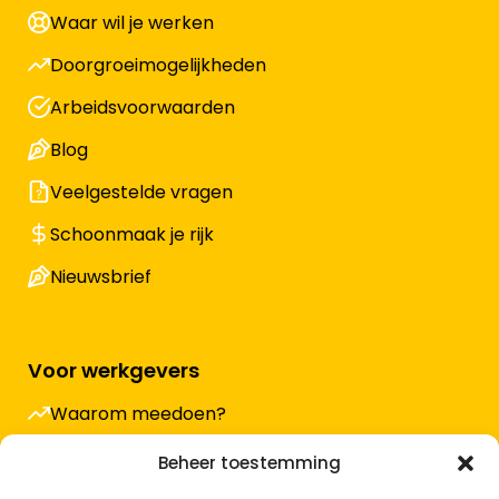
Waar wil je werken
Doorgroeimogelijkheden
Arbeidsvoorwaarden
Blog
Veelgestelde vragen
Schoonmaak je rijk
Nieuwsbrief
Voor werkgevers
Waarom meedoen?
Hoe werkt het en wat kost het?
Beheer toestemming
Vacature plaatsen