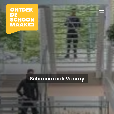
Vacatures
Beroepen
Schoonmaak Venray
Werkomgevingen
Opleidingen
Werkgevers