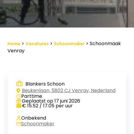
Vacature-alert
Mijn profiel
Bewaarde vacatures
>
>
>
Schoonmaak
Home
Vacatures
Schoonmaker
Venray
Blankers Schoon
Beukenlaan, 5802 CJ Venray, Nederland
Parttime
Geplaatst op 17 juni 2026
€ 15.52 / 17.05 per uur
Onbekend
Schoonmaker