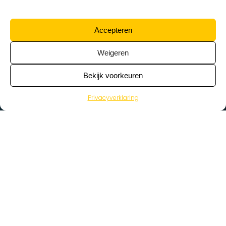
Accepteren
Weigeren
Bekijk voorkeuren
Privacyverklaring
>
Vacatures
Home
Vacatures op de kaart
Wat zoek je voor werk?