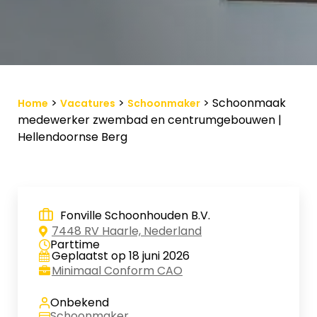
Vacature-alert
Mijn profiel
Bewaarde vacatures
>
>
>
Schoonmaak
Home
Vacatures
Schoonmaker
medewerker zwembad en centrumgebouwen |
Hellendoornse Berg
Fonville Schoonhouden B.V.
7448 RV Haarle, Nederland
Parttime
Geplaatst op 18 juni 2026
Minimaal Conform CAO
Onbekend
Schoonmaker