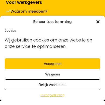
Voor werkgevers
Waarom meedoen?
Hoe werkt het en wat kost het?
Beheer toestemming
Vacature plaatsen
Cookies
Sollicitanten ontvangen
Wij gebruiken cookies om onze website en
onze service te optimaliseren.
Blog
Support voor bedrijven
Accepteren
Nieuwsbrief
Weigeren
Bekijk voorkeuren
Privacyverklaring
Alle schoonmaakvacatures van alle