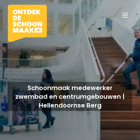
Vacatures
Beroepen
Schoonmaak medewerker
zwembad en centrumgebouwen |
Werkomgevingen
Hellendoornse Berg
Opleidingen
Werkgevers