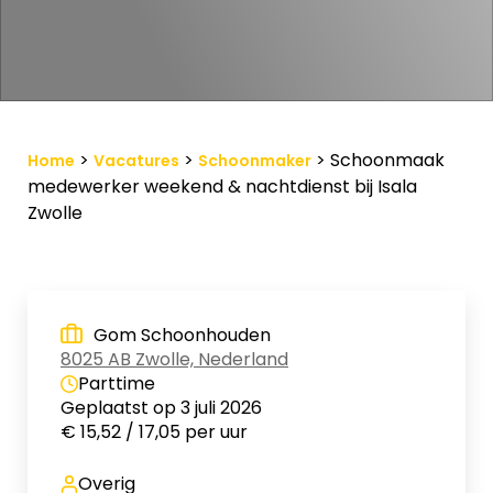
Vacature-alert
Mijn profiel
Bewaarde vacatures
>
>
>
Schoonmaak
Home
Vacatures
Schoonmaker
medewerker weekend & nachtdienst bij Isala
Zwolle
Gom Schoonhouden
8025 AB Zwolle, Nederland
Parttime
Geplaatst op 3 juli 2026
€ 15,52 / 17,05 per uur
Overig