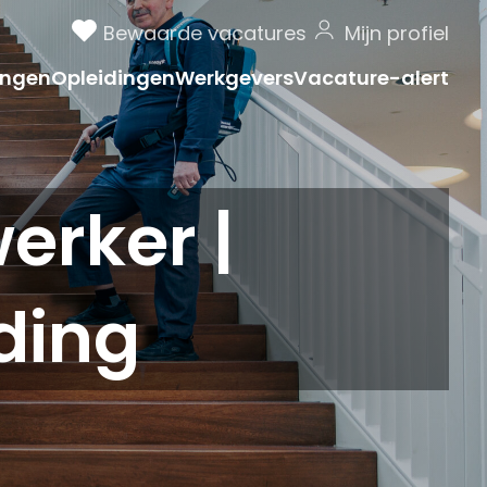
Bewaarde vacatures
Mijn profiel
ngen
Opleidingen
Werkgevers
Vacature-alert
rker |
ding