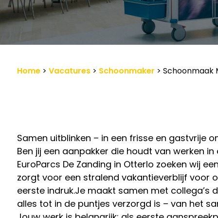
Werkgevers
Vacature-alert
Home
>
Vacatures
>
Schoonmaker
>
Schoonmaak M
Samen uitblinken – in een frisse en gastvrije 
Ben jij een aanpakker die houdt van werken in
EuroParcs De Zanding in Otterlo zoeken wij 
zorgt voor een stralend vakantieverblijf voor 
eerste indruk.Je maakt samen met collega’s 
alles tot in de puntjes verzorgd is – van het 
Jouw werk is belangrijk: als eerste aanspreekpu