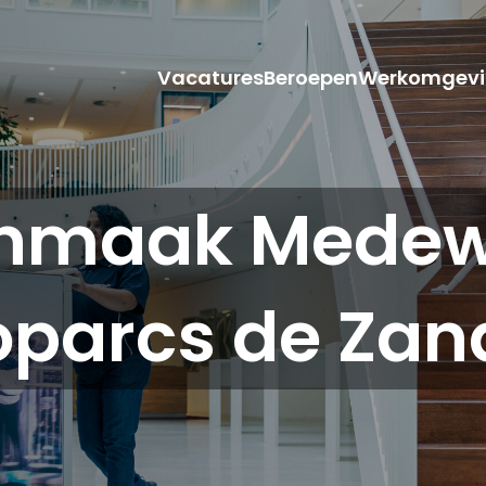
Vacatures
Beroepen
Werkomgevi
nmaak Medewe
oparcs de Zan