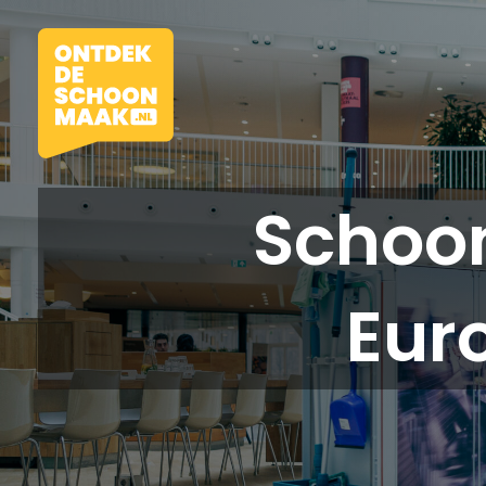
Schoo
Vacatures
Eur
Beroepen
Werkomgevingen
Opleidingen