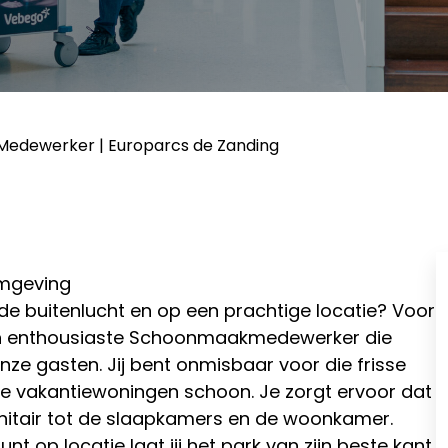
edewerker | Europarcs de Zanding
omgeving
 de buitenlucht en op een prachtige locatie? Voor
een enthousiaste Schoonmaakmedewerker die
onze gasten. Jij bent onmisbaar voor die frisse
de vakantiewoningen schoon. Je zorgt ervoor dat
sanitair tot de slaapkamers en de woonkamer.
nt op locatie laat jij het park van zijn beste kant