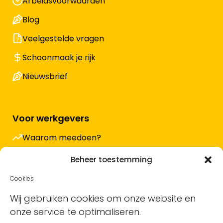
Arbeidsvoorwaarden
Blog
Veelgestelde vragen
Schoonmaak je rijk
Nieuwsbrief
Voor werkgevers
Waarom meedoen?
Hoe werkt het en wat kost het?
Beheer toestemming
Vacature plaatsen
Cookies
Sollicitanten ontvangen
Wij gebruiken cookies om onze website en
onze service te optimaliseren.
Blog