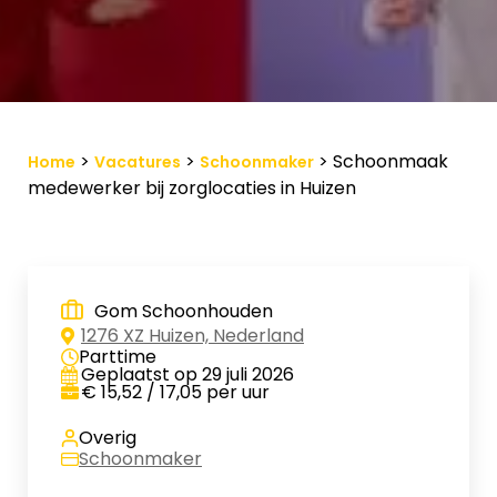
Vacature-alert
Mijn profiel
Bewaarde vacatures
>
>
>
Schoonmaak
Home
Vacatures
Schoonmaker
medewerker bij zorglocaties in Huizen
Gom Schoonhouden
1276 XZ Huizen, Nederland
Parttime
Geplaatst op 29 juli 2026
€ 15,52 / 17,05 per uur
Overig
Schoonmaker