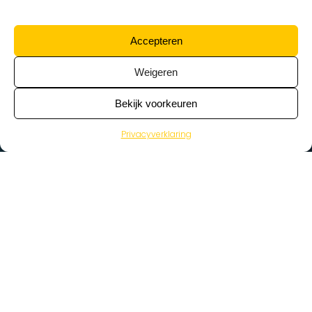
Accepteren
Weigeren
Bekijk voorkeuren
Privacyverklaring
>
Vacatures
Home
Vacatures op de kaart
Wat zoek je voor werk?