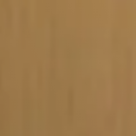
Vacature-alert
Mijn profiel
Bewaarde vacatures