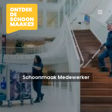
Vacatures
Beroepen
Schoonmaak Medewerker
Werkomgevingen
Opleidingen
Werkgevers