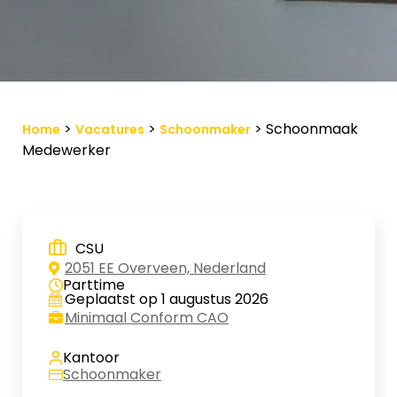
Vacature-alert
Mijn profiel
Bewaarde vacatures
>
>
>
Schoonmaak
Home
Vacatures
Schoonmaker
Medewerker
CSU
2051 EE Overveen, Nederland
Parttime
Geplaatst op 1 augustus 2026
Minimaal Conform CAO
Kantoor
Schoonmaker