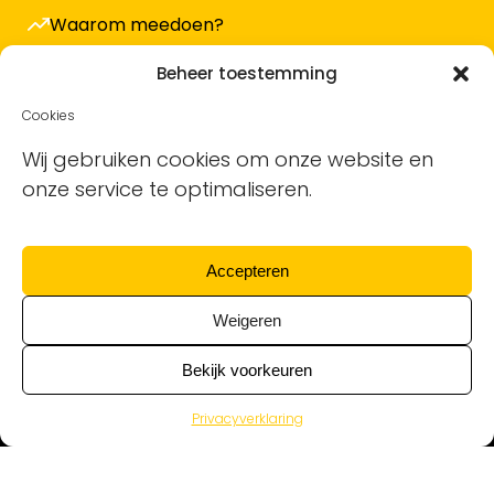
Waarom meedoen?
Hoe werkt het en wat kost het?
Beheer toestemming
Vacature plaatsen
Cookies
Sollicitanten ontvangen
Wij gebruiken cookies om onze website en
onze service te optimaliseren.
Blog
Support voor bedrijven
Accepteren
Nieuwsbrief
Weigeren
Bekijk voorkeuren
Privacyverklaring
Alle schoonmaakvacatures van alle
schoonmaakbedrijven © Ontdek de Schoonmaak | KvK
17130533 | BTW nr NL819935177B01