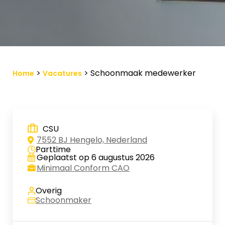
Vacature-alert
Mijn profiel
Bewaarde vacatures
>
>
Schoonmaak medewerker
Home
Vacatures
CSU
7552 BJ Hengelo, Nederland
Parttime
Geplaatst op 6 augustus 2026
Minimaal Conform CAO
Overig
Schoonmaker