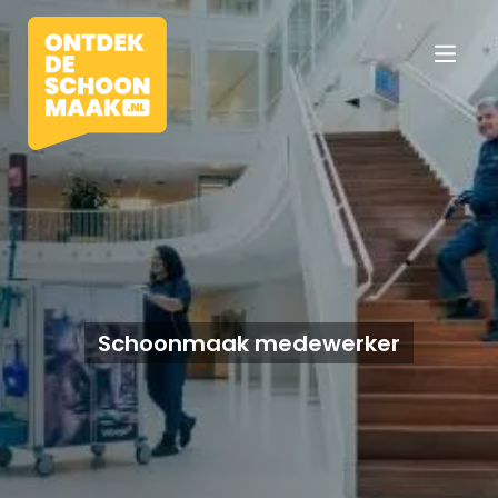
Vacatures
Beroepen
Schoonmaak medewerker
Werkomgevingen
Opleidingen
Werkgevers