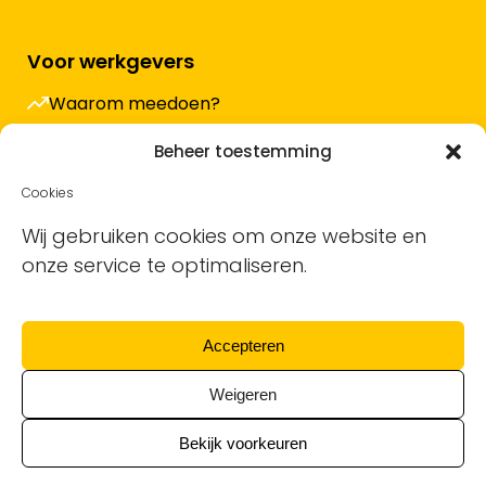
Voor werkgevers
Waarom meedoen?
Hoe werkt het en wat kost het?
Beheer toestemming
Vacature plaatsen
Cookies
Sollicitanten ontvangen
Wij gebruiken cookies om onze website en
onze service te optimaliseren.
Blog
Support voor bedrijven
Accepteren
Nieuwsbrief
Weigeren
Bekijk voorkeuren