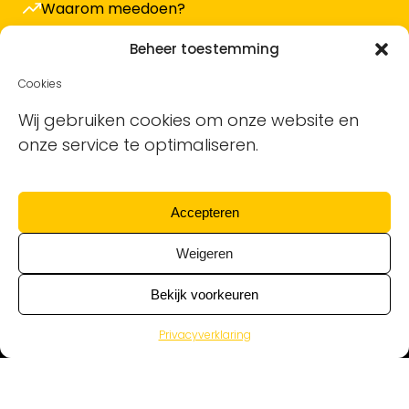
Waarom meedoen?
Hoe werkt het en wat kost het?
Beheer toestemming
Vacature plaatsen
Cookies
Sollicitanten ontvangen
Wij gebruiken cookies om onze website en
onze service te optimaliseren.
Blog
Support voor bedrijven
Accepteren
Nieuwsbrief
Weigeren
Bekijk voorkeuren
Privacyverklaring
Alle schoonmaakvacatures van alle
schoonmaakbedrijven © Ontdek de Schoonmaak | KvK
17130533 | BTW nr NL819935177B01