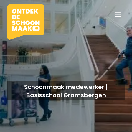
Vacatures
Beroepen
Schoonmaak medewerker |
Basisschool Gramsbergen
Werkomgevingen
Opleidingen
Werkgevers