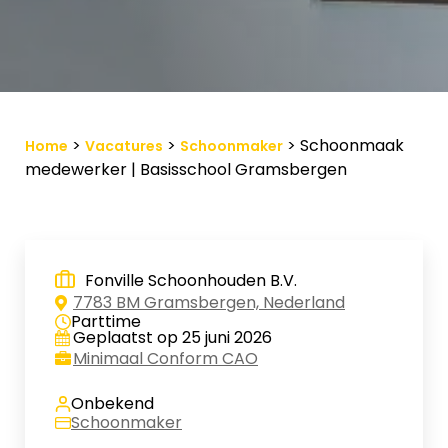
Vacature-alert
Mijn profiel
Bewaarde vacatures
>
>
>
Schoonmaak
Home
Vacatures
Schoonmaker
medewerker | Basisschool Gramsbergen
Fonville Schoonhouden B.V.
7783 BM Gramsbergen, Nederland
Parttime
Geplaatst op 25 juni 2026
Minimaal Conform CAO
Onbekend
Schoonmaker