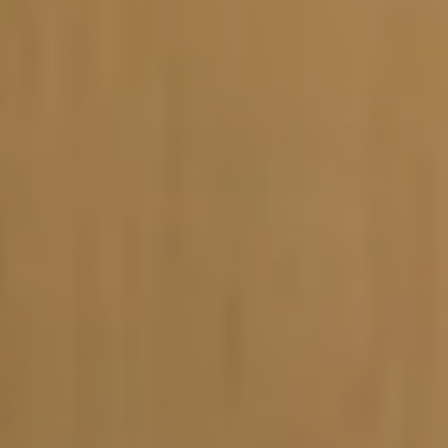
Vacature-alert
Mijn profiel
Bewaarde vacatures