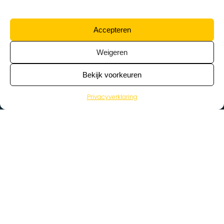
Accepteren
Weigeren
Bekijk voorkeuren
Privacyverklaring
>
Vacatures
Home
Vacatures op de kaart
Wat zoek je voor werk?