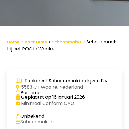
Vacature-alert
Mijn profiel
Bewaarde vacatures
>
>
>
Schoonmaak
Home
Vacatures
Schoonmaker
bij het ROC in Waalre
Toekomst Schoonmaakbedrijven B.V.
5583 CT Waalre, Nederland
Parttime
Geplaatst op 16 januari 2026
Minimaal Conform CAO
Onbekend
Schoonmaker