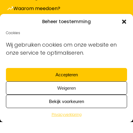
Waarom meedoen?
Hoe werkt het en wat kost het?
Beheer toestemming
Vacature plaatsen
Cookies
Sollicitanten ontvangen
Wij gebruiken cookies om onze website en
onze service te optimaliseren.
Blog
Support voor bedrijven
Accepteren
Nieuwsbrief
Weigeren
Bekijk voorkeuren
Privacyverklaring
Alle schoonmaakvacatures van alle
schoonmaakbedrijven © Ontdek de Schoonmaak | KvK