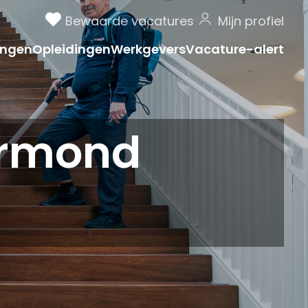
Bewaarde vacatures
Mijn profiel
ngen
Opleidingen
Werkgevers
Vacature-alert
ermond