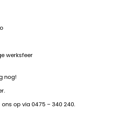
to
ge werksfeer
ag nog!
er.
 ons op via 0475 – 340 240.