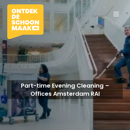
Vacatures
Beroepen
Part-time Evening Cleaning –
Offices Amsterdam RAI
Werkomgevingen
Opleidingen
Werkgevers