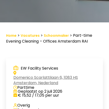
Vacature-alert
Mijn profiel
Bewaarde vacatures
>
>
>
Part-time
Home
Vacatures
Schoonmaker
Evening Cleaning – Offices Amsterdam RAI
EW Facility Services
Domenico Scarlattilaan 6, 1083 HS
Amsterdam, Nederland
Parttime
Geplaatst op 2 juli 2026
€ 15,52 / 17,05 per uur
Overig