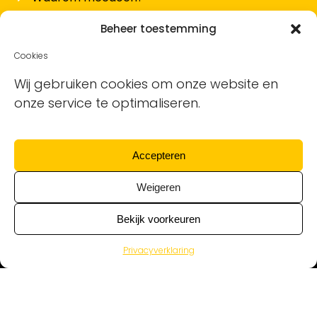
Hoe werkt het en wat kost het?
Beheer toestemming
Vacature plaatsen
Cookies
Sollicitanten ontvangen
Wij gebruiken cookies om onze website en
onze service te optimaliseren.
Blog
Support voor bedrijven
Accepteren
Nieuwsbrief
Weigeren
Bekijk voorkeuren
Privacyverklaring
Alle schoonmaakvacatures van alle
schoonmaakbedrijven © Ontdek de Schoonmaak | KvK
17130533 | BTW nr NL819935177B01