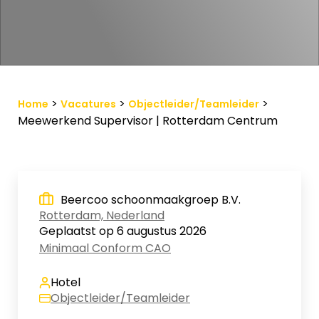
Vacature-alert
Mijn profiel
Bewaarde vacatures
>
>
>
Home
Vacatures
Objectleider/Teamleider
Meewerkend Supervisor | Rotterdam Centrum
Beercoo schoonmaakgroep B.V.
Rotterdam, Nederland
Geplaatst op 6 augustus 2026
Minimaal Conform CAO
Hotel
Objectleider/Teamleider