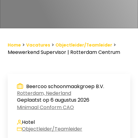
Vacature-alert
Mijn profiel
Bewaarde vacatures
>
>
>
Home
Vacatures
Objectleider/Teamleider
Meewerkend Supervisor | Rotterdam Centrum
Beercoo schoonmaakgroep B.V.
Rotterdam, Nederland
Geplaatst op 6 augustus 2026
Minimaal Conform CAO
Hotel
Objectleider/Teamleider