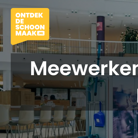
Meewerkend
Vacatures
Beroepen
Werkomgevingen
Opleidingen