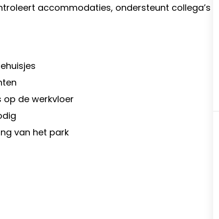
ntroleert accommodaties, ondersteunt collega’s
ehuisjes
nten
 op de werkvloer
odig
ling van het park