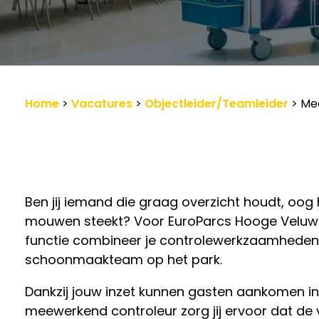
Werkgevers
Vacature-alert
Home
>
Vacatures
>
Objectleider/Teamleider
>
Me
Ben jij iemand die graag overzicht houdt, oog 
mouwen steekt? Voor EuroParcs Hooge Veluwe
functie combineer je controlewerkzaamheden
schoonmaakteam op het park.
Dankzij jouw inzet kunnen gasten aankomen in e
meewerkend controleur zorg jij ervoor dat de 