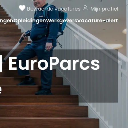
Bewaarde vacatures
Mijn profiel
ngen
Opleidingen
Werkgevers
Vacature-alert
| EuroParcs
e