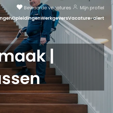
Bewaarde vacatures
Mijn profiel
ngen
Opleidingen
Werkgevers
Vacature-alert
maak |
assen