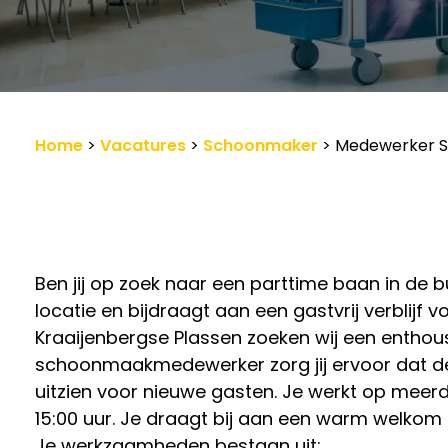
Werkgevers
Vacature-alert
Home
>
Vacatures
>
Schoonmaker
>
Medewerker S
Ben jij op zoek naar een parttime baan in de b
locatie en bijdraagt aan een gastvrij verblijf
Kraaijenbergse Plassen zoeken wij een enth
schoonmaakmedewerker zorg jij ervoor dat de
uitzien voor nieuwe gasten. Je werkt op meer
15:00 uur. Je draagt bij aan een warm welkom
Je werkzaamheden bestaan uit: