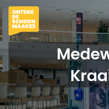
Medew
Vacatures
Kraa
Beroepen
Werkomgevingen
Opleidingen