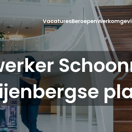
Vacatures
Beroepen
Werkomgevi
erker Schoon
ijenbergse pl