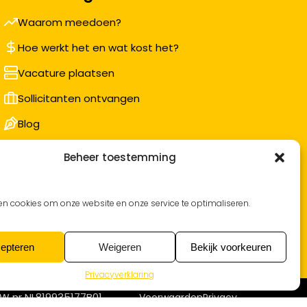
Waarom meedoen?
Hoe werkt het en wat kost het?
Vacature plaatsen
Sollicitanten ontvangen
Blog
Support voor bedrijven
Beheer toestemming
Nieuwsbrief
en cookies om onze website en onze service te optimaliseren.
epteren
Weigeren
Bekijk voorkeuren
Privacyverklaring
W nr NL819935177B01
Voorwaarden
Privacy