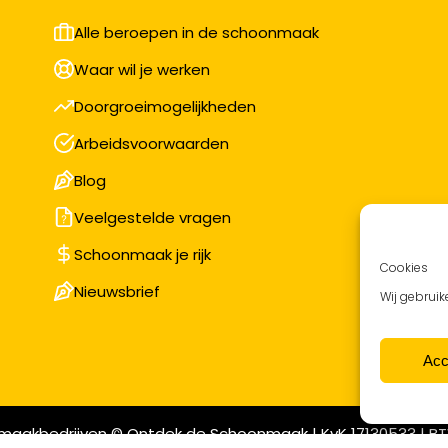
Alle beroepen in de schoonmaak
Waar wil je werken
Doorgroeimogelijkheden
Arbeidsvoorwaarden
Blog
Veelgestelde vragen
Schoonmaak je rijk
Cookies
Nieuwsbrief
Wij gebruik
Acc
maakbedrijven © Ontdek de Schoonmaak | KvK 17130533 | BT