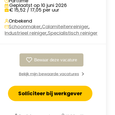
Parttime
Geplaatst op 10 juni 2026
€ 15,52 / 17,05 per uur
Onbekend
,
,
Schoonmaker
Calamiteitenreiniger
,
Industrieel reiniger
Specialistisch reiniger
Bewaar deze vacature
Bekijk mijn bewaarde vacatures
Solliciteer bij werkgever