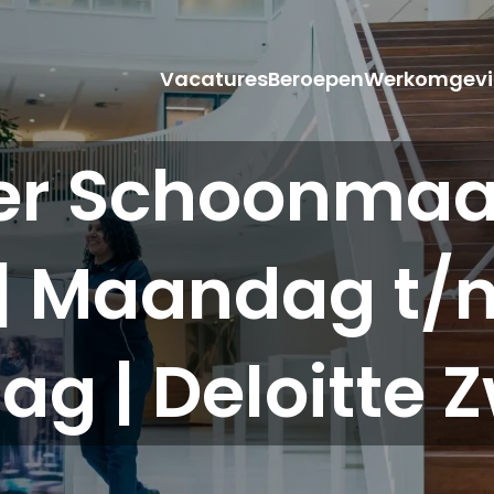
Vacatures
Beroepen
Werkomgevi
r Schoonmaak 
| Maandag t/m
ag | Deloitte Z