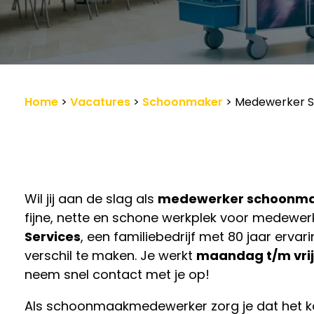
Werkgevers
Vacature-alert
Home
>
Vacatures
>
Schoonmaker
>
Medewerker Sc
Wil jij aan de slag als
medewerker schoonm
fijne, nette en schone werkplek voor medewerk
Services
, een familiebedrijf met 80 jaar ervar
verschil te maken. Je werkt
maandag t/m vrijd
neem snel contact met je op!
Als schoonmaakmedewerker zorg je dat het kant