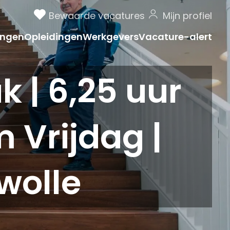
Bewaarde vacatures
Mijn profiel
ngen
Opleidingen
Werkgevers
Vacature-alert
| 6,25 uur
 Vrijdag |
wolle