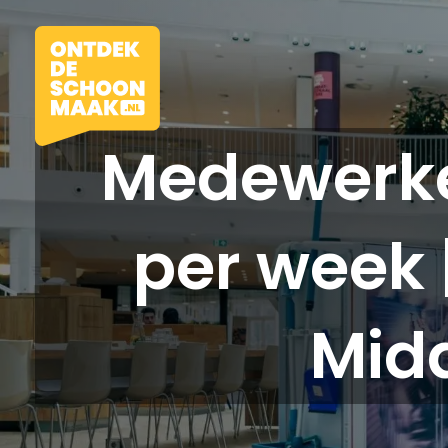
Medewerke
per week 
Vacatures
Beroepen
Mid
Werkomgevingen
Opleidingen