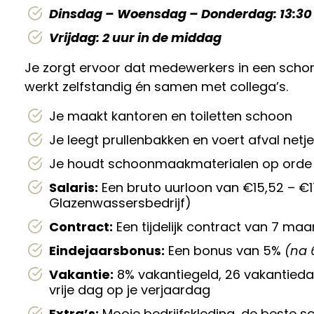
Dinsdag – Woensdag – Donderdag: 13:30 
Vrijdag: 2 uur in de middag
Je zorgt ervoor dat medewerkers in een scho
werkt zelfstandig én samen met collega’s.
Je maakt kantoren en toiletten schoon
Je leegt prullenbakken en voert afval netje
Je houdt schoonmaakmaterialen op orde
Salaris:
Een bruto uurloon van €15,52 – 
Glazenwassersbedrijf)
Contract:
Een tijdelijk contract van 7 ma
Eindejaarsbonus:
Een bonus van 5%
(na 
Vakantie:
8% vakantiegeld, 26 vakantiedag
vrije dag op je verjaardag
Extra’s:
Mooie bedrijfskleding, de beste