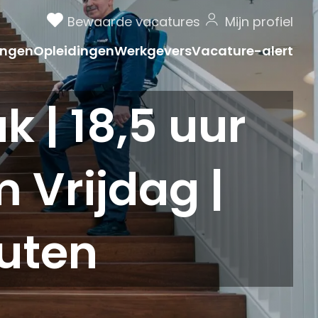
Bewaarde vacatures
Mijn profiel
ngen
Opleidingen
Werkgevers
Vacature-alert
| 18,5 uur
 Vrijdag |
uten