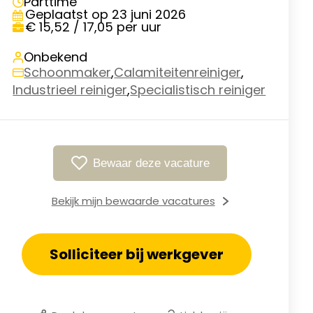
Parttime
Geplaatst op 23 juni 2026
€ 15,52 / 17,05 per uur
Onbekend
,
,
Schoonmaker
Calamiteitenreiniger
,
Industrieel reiniger
Specialistisch reiniger
Bewaar deze vacature
Bekijk mijn bewaarde vacatures
Solliciteer bij werkgever