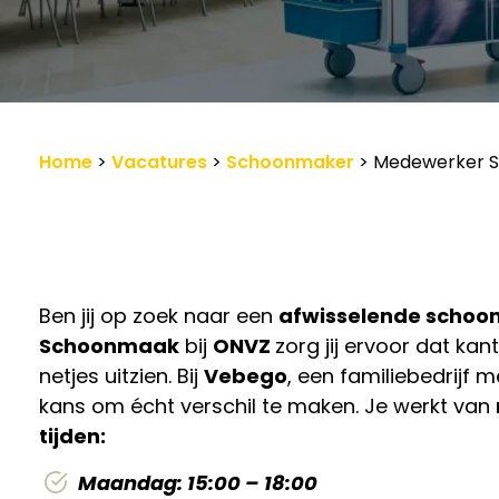
Werkgevers
Vacature-alert
Home
>
Vacatures
>
Schoonmaker
>
Medewerker Sc
Ben jij op zoek naar een
afwisselende schoo
Schoonmaak
bij
ONVZ
zorg jij ervoor dat kan
netjes uitzien. Bij
Vebego
, een familiebedrijf m
kans om écht verschil te maken. Je werkt van
tijden:
Maandag: 15:00 – 18:00