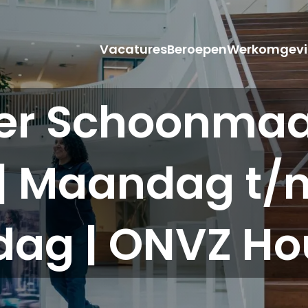
Vacatures
Beroepen
Werkomgevi
r Schoonmaak 
| Maandag t/m
dag | ONVZ Ho