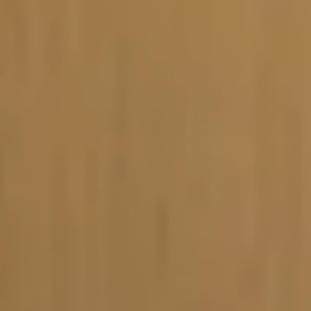
Vacature-alert
Mijn profiel
Bewaarde vacatures