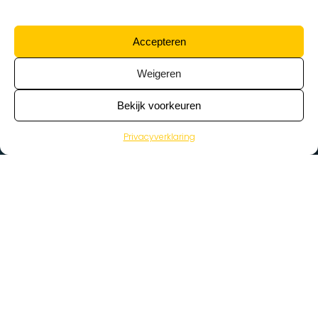
Accepteren
Weigeren
Bekijk voorkeuren
Privacyverklaring
>
Vacatures
Home
Vacatures op de kaart
Wat zoek je voor werk?