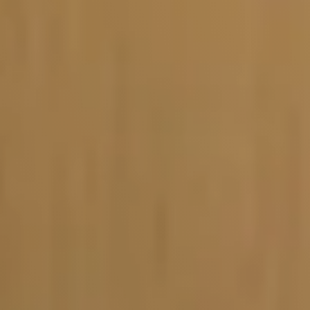
Vacature-alert
Mijn profiel
Bewaarde vacatures