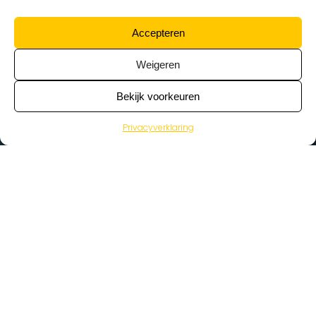
Accepteren
Weigeren
Bekijk voorkeuren
Privacyverklaring
>
Vacatures
Home
Vacatures op de kaart
Wat zoek je voor werk?
Kies een beroep…