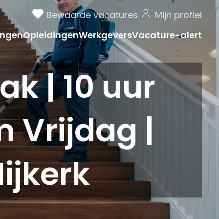
Bewaarde vacatures
Mijn profiel
ngen
Opleidingen
Werkgevers
Vacature-alert
 | 10 uur
 Vrijdag |
ijkerk