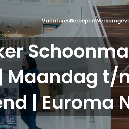
Vacatures
Beroepen
Werkomgevi
er Schoonmaak
| Maandag t/m
nd | Euroma N