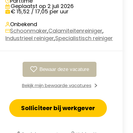
Parttime
Geplaatst op 2 juli 2026
€ 15,52 / 17,05 per uur
Onbekend
,
,
Schoonmaker
Calamiteitenreiniger
,
Industrieel reiniger
Specialistisch reiniger
Bewaar deze vacature
Bekijk mijn bewaarde vacatures
Solliciteer bij werkgever