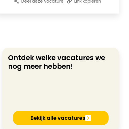
Deel deze vacature
Link kopiëren
Ontdek welke vacatures we
nog meer hebben!
Bekijk alle vacatures