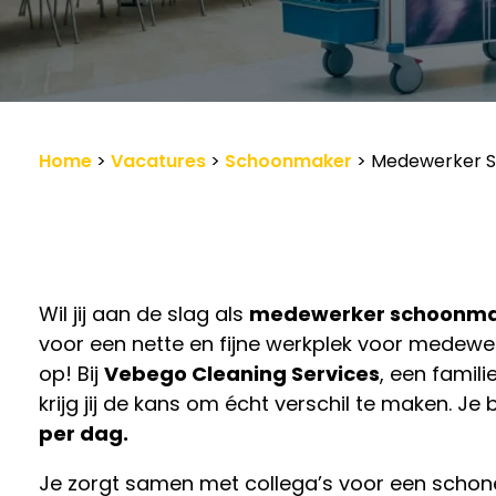
Werkgevers
Vacature-alert
Home
>
Vacatures
>
Schoonmaker
>
Medewerker Sc
Wil jij aan de slag als
medewerker schoonm
voor een nette en fijne werkplek voor medewe
op! Bij
Vebego Cleaning Services
, een famili
krijg jij de kans om écht verschil te maken. Je
per dag.
Je zorgt samen met collega’s voor een schon